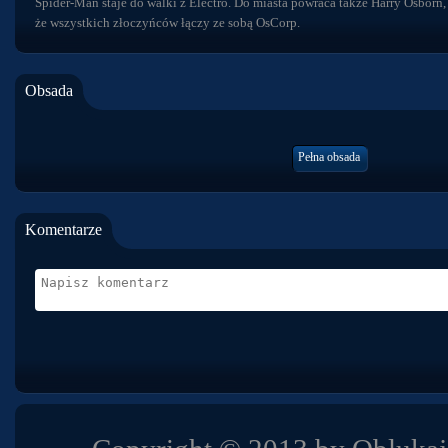
Spider-Man staje do walki z Electro. Do miasta powraca także Harry Osborn,
że wszystkich złoczyńców łączy ze sobą OsCorp.
Obsada
Pełna obsada
Komentarze