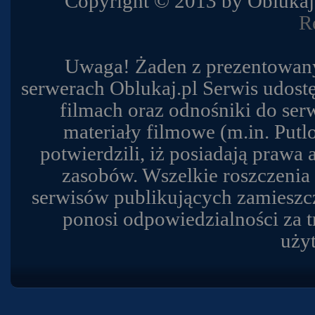
Copyright © 2013 by Obluk
R
Uwaga! Żaden z prezentowany
serwerach Oblukaj.pl Serwis udost
filmach oraz odnośniki do se
materiały filmowe (m.in. Putl
potwierdzili, iż posiadają prawa
zasobów. Wszelkie roszczenia
serwisów publikujących zamieszcz
ponosi odpowiedzialności za t
uży