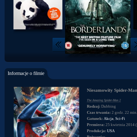
Informacje o filmie
Niesamowity Spider-Man
The Amazing Spider-Man 2
Rodzaj:
Dubbing
Czas trwania:
2 godz. 22 min
Gatunek:
Akcja
,
Sci-Fi
Premiera:
25 kwietnia 2014 (
Produkcja:
USA
Reżyseria: