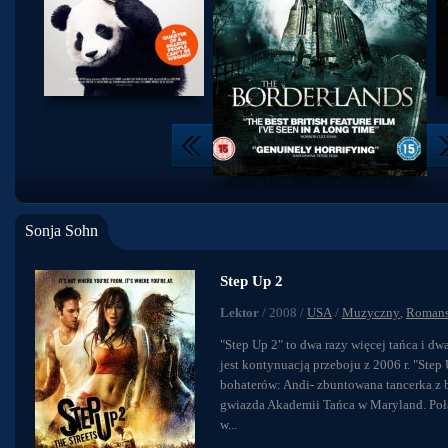
Sonja Sohn
Step Up 2
Lektor
/ 2008 /
USA
/
Muzyczny
,
Roman
"Step Up 2" to dwa razy więcej tańca i dw
jest kontynuacją przeboju z 2006 r. "Ste
bohaterów: Andi- zbuntowana tancerka z b
gwiazda Akademii Tańca w Maryland. Połąc
w...